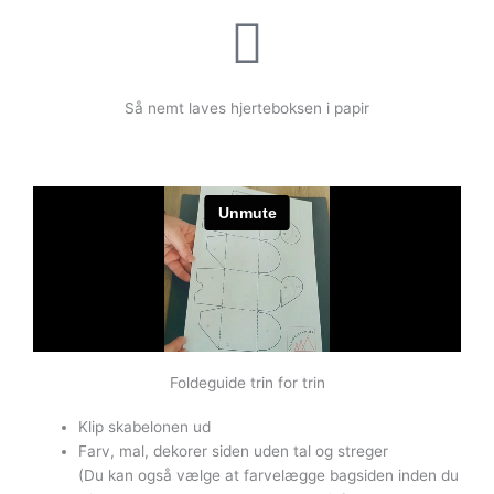
Så nemt laves hjerteboksen i papir
Foldeguide trin for trin
Klip skabelonen ud
Farv, mal, dekorer siden uden tal og streger
(Du kan også vælge at farvelægge bagsiden inden du