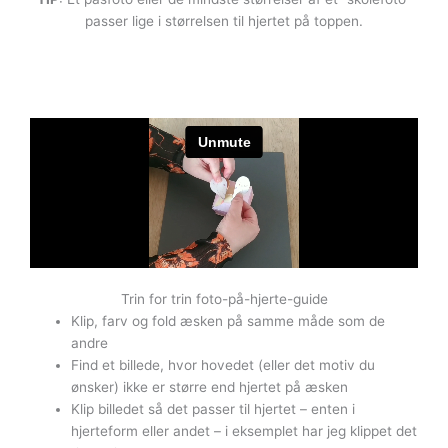
passer lige i størrelsen til hjertet på toppen.
Trin for trin foto-på-hjerte-guide
Klip, farv og fold æsken på samme måde som de
andre
Find et billede, hvor hovedet (eller det motiv du
ønsker) ikke er større end hjertet på æsken
Klip billedet så det passer til hjertet – enten i
hjerteform eller andet – i eksemplet har jeg klippet det