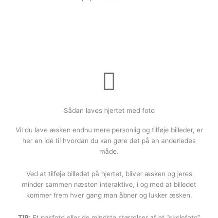
Sådan laves hjertet med foto
Vil du lave æsken endnu mere personlig og tilføje billeder, er
her en idé til hvordan du kan gøre det på en anderledes
måde.
Ved at tilføje billedet på hjertet, bliver æsken og jeres
minder sammen næsten interaktive, i og med at billedet
kommer frem hver gang man åbner og lukker æsken.
TIP
: Et pasfoto eller de mindste størrelser af et “skolefoto”