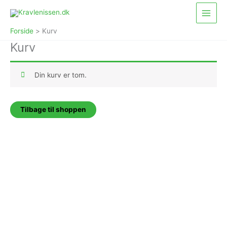
Gå
Main
til
Menu
indholdet
Forside
Kurv
Kurv
Din kurv er tom.
Tilbage til shoppen