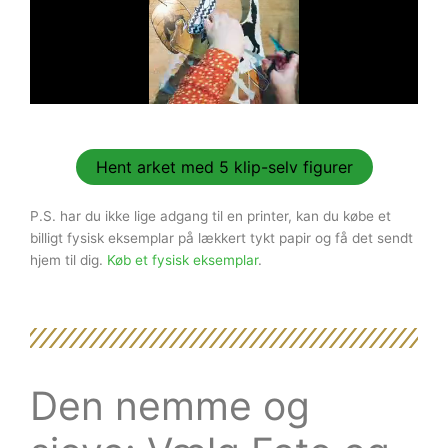
Hent arket med 5 klip-selv figurer
P.S. har du ikke lige adgang til en printer, kan du købe et
billigt fysisk eksemplar på lækkert tykt papir og få det sendt
hjem til dig.
Køb et fysisk eksemplar
.
Den nemme og