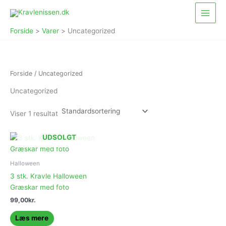
Gå
Main
til
Menu
indholdet
Forside
Varer
Uncategorized
Forside
/ Uncategorized
Uncategorized
Viser 1 resultat
UDSOLGT
Halloween
3 stk. Kravle Halloween
Græskar med foto
99,00
kr.
Læs mere